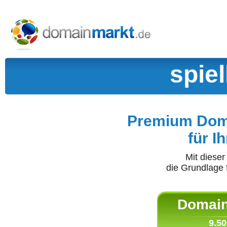
spie
Premium Doma
für I
Mit diese
die Grundlage 
Domain 
9.50