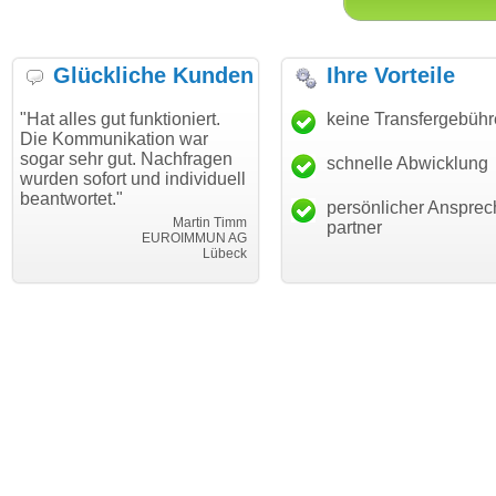
Glückliche Kunden
Ihre Vorteile
lles gut funktioniert.
"Danke für den schnellen
keine Transfergebüh
"Ich 
Kommunikation war
Transfer und guten Service!"
Wuns
 sehr gut. Nachfragen
habe
schnelle Abwicklung
Thomas Schäfer
n sofort und individuell
mein
i can eckert communication GmbH
Würzburg
wortet."
hunde
persönlicher Ansprec
Martin Timm
partner
EUROIMMUN AG
Lübeck