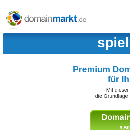
spie
Premium Doma
für I
Mit diese
die Grundlage 
Domain 
9.50