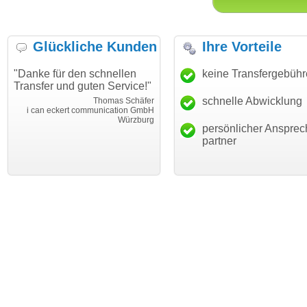
Glückliche Kunden
Ihre Vorteile
"Danke für den schnellen
"Ich bin dankbar, meine
keine Transfergebüh
Transfer und guten Service!"
Wunschdomain gefunden zu
haben. Die Domain passt für
schnelle Abwicklung
Thomas Schäfer
mein Business und mich
i can eckert communication GmbH
Würzburg
hundertprozentig."
persönlicher Ansprec
Janina Köc
partner
Leben im Einklan
leben-im-einklang.d
Köl