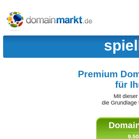
spie
Premium Doma
für I
Mit diese
die Grundlage 
Domain 
9.50