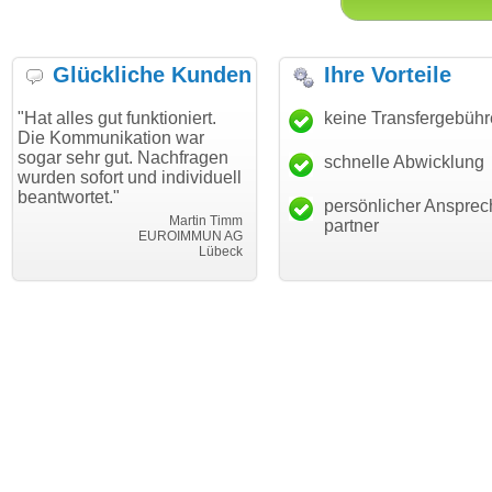
Glückliche Kunden
Ihre Vorteile
 gut funktioniert.
"Danke für den schnellen
keine Transfergebüh
"Ich bin
unikation war
Transfer und guten Service!"
Wunschd
hr gut. Nachfragen
haben. D
schnelle Abwicklung
Thomas Schäfer
fort und individuell
mein Bus
i can eckert communication GmbH
Würzburg
et."
hundertp
persönlicher Ansprec
Martin Timm
partner
EUROIMMUN AG
Lübeck