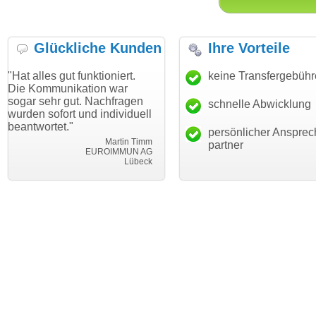
Glückliche Kunden
Ihre Vorteile
ut funktioniert.
"Danke für den schnellen
keine Transfergebüh
"Ich bin da
ikation war
Transfer und guten Service!"
Wunschdom
gut. Nachfragen
haben. Die
schnelle Abwicklung
Thomas Schäfer
rt und individuell
mein Busin
i can eckert communication GmbH
Würzburg
."
hundertproz
persönlicher Ansprec
Martin Timm
partner
EUROIMMUN AG
Lübeck