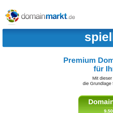
spie
Premium Doma
für I
Mit diese
die Grundlage 
Domain 
9.50