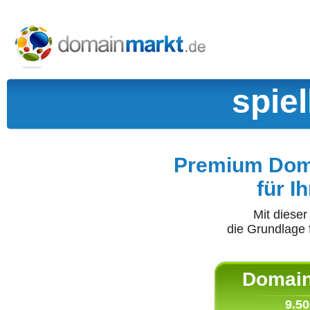
spie
Premium Doma
für I
Mit diese
die Grundlage 
Domain 
9.50