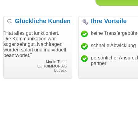
Glückliche Kunden
Ihre Vorteile
gut funktioniert.
"Danke für den schnellen
keine Transfergebüh
"Ich bin d
nikation war
Transfer und guten Service!"
Wunschdo
 gut. Nachfragen
haben. Die
schnelle Abwicklung
Thomas Schäfer
ort und individuell
mein Busi
i can eckert communication GmbH
Würzburg
t."
hundertpro
persönlicher Ansprec
Martin Timm
partner
EUROIMMUN AG
Lübeck