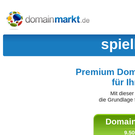
spie
Premium Doma
für I
Mit diese
die Grundlage 
Domain 
9.50